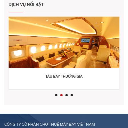
DỊCH VỤ NỔI BẬT
TÀU BAY THƯƠNG GIA
CÔNG TY CỔ PHẦN CHO THUÊ MÁY BAY VIỆT NAM