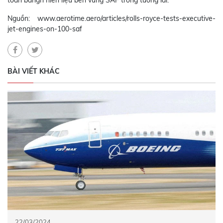
toàn bằngn hiên liệu bền vững SAF trong tương lai.
Nguồn: www.aerotime.aero/articles/rolls-royce-tests-executive-
jet-engines-on-100-saf
BÀI VIẾT KHÁC
22/03/2024