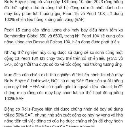
Rolls-Royce công bố vào ngày 18 tháng 10 năm 2023 rằng hãng
đã thử nghiệm thành công thế hệ động cơ mới nhất dành cho
máy bay phản lực thương gia, Pearl 15 và Pearl 10X, sử dụng
100% nhiên liệu hàng không bền vững (SAF).
Pearl 15 cung cấp năng lượng cho máy bay điều hành tầm xa
Bombardier Global 550 và 6500, trong khi Pearl 10X sẽ cung cấp
năng lượng cho Dassault Falcon 10X, hiện đang được phát triển.
Những thử nghiệm này cũng được sử dụng để so sánh cùng một
động cơ Pearl 10X khi chạy thay thế trên cả nhiên liệu JetA1 và
SAF, đồng thời thu được số đo về tác động môi trường tương ứng.
Mục đích của chiến dịch thử nghiệm được tiến hành tại nhà máy
Rolls-Royce ở Dahlewitz, Đức, sử dụng SAF được sản xuất thông
qua quy trình HEFA và có nguồn gốc từ nguyên liệu hữu cơ, là để
chứng minh rằng các máy bay phản lực có thể hoạt động bằng
100% SAF .
Động cơ Rolls-Royce hiện chỉ được chứng nhận để bay sử dụng
tối đa 50% SAF, nhưng nhà sản xuất động cơ này hy vọng về khả
năng tiến tới việc động cơ của họ được chứng nhận để chạy hoàn