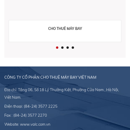
CHO THUÊ MÁY BAY
CÔNG TY CỔ PHẦN CHO THUÊ MÁY BAY VIỆT NAM
Địa chỉ: Tầng 06, Số 18 Lý Thường Kiệt, Phường Cửa Nam , Hà Nội,
Việt Nam.
Điện thoại:
(84-24) 3577 2225
Fax : (84-24) 3577 2270
Website:
www.valc.com.vn