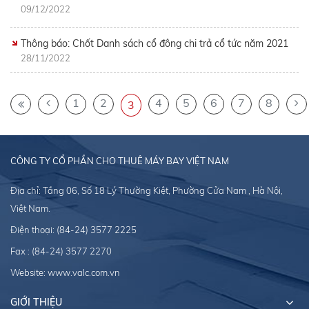
09/12/2022
Thông báo: Chốt Danh sách cổ đông chi trả cổ tức năm 2021
28/11/2022
1
2
4
5
6
7
8
3
CÔNG TY CỔ PHẦN CHO THUÊ MÁY BAY VIỆT NAM
Địa chỉ: Tầng 06, Số 18 Lý Thường Kiệt, Phường Cửa Nam , Hà Nội,
Việt Nam.
Điện thoại:
(84-24) 3577 2225
Fax : (84-24) 3577 2270
Website:
www.valc.com.vn
GIỚI THIỆU